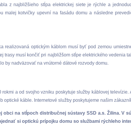
a z najbližšieho stĺpa elektrickej siete je rýchle a jednodu
u malej kotvičky upevní na fasádu domu a následne prevedie
jka realizovaná optickým káblom musí byť pod zemou umiest
 trasy musí končiť pri najbližšom stĺpe elektrického vedenia 
alo by nadväzovať na vnútorné dátové rozvody domu.
 rokmi a od svojho vzniku poskytuje služby káblovej televízie
ieb optické káble. Internetové služby poskytujeme našim zákazn
j obci na stĺpoch distribučnej sústavy SSD a.s. Žilina. V 
ť objednať si optickú prípojku domu so službami rýchleho i