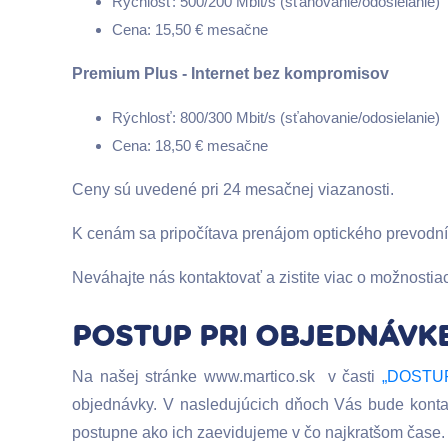
Rýchlosť: 500/200 Mbit/s (sťahovanie/odosielanie)
Cena: 15,50 € mesačne
Premium Plus - Internet bez kompromisov
Rýchlosť: 800/300 Mbit/s (sťahovanie/odosielanie)
Cena: 18,50 € mesačne
Ceny sú uvedené pri 24 mesačnej viazanosti.
K cenám sa pripočítava prenájom optického prevodn
Neváhajte nás kontaktovať a zistite viac o možnostiac
POSTUP PRI OBJEDNÁVKE
Na našej stránke www.martico.sk v časti
„DOSTU
objednávky. V nasledujúcich dňoch Vás bude konta
postupne ako ich zaevidujeme v čo najkratšom čase.