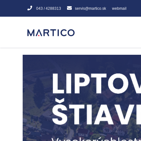
043 / 4288313
servis@martico.sk
webmail