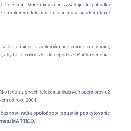
ché riešenie, ktoré minimálne zasahuje do pohodlia
 do interiéru, kde bude ukončený v optickom boxe
nená v chráničke s vnútorným priemerom min. 25mm,
tak, aby bolo možné zísť do nej od vzdušného vedenia.
. Ako jeden z prvých telekomunikačných operátorov už
íkom od roku 2004..
súčasnosti naša spoločnosť spustila poskytovanie
nternetu MARTICO.