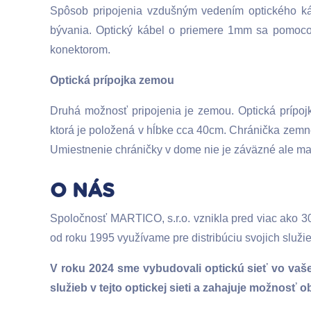
Spôsob pripojenia vzdušným vedením optického kábl
bývania. Optický kábel o priemere 1mm sa pomoco
konektorom.
Optická prípojka zemou
Druhá možnosť pripojenia je zemou. Optická prípo
ktorá je položená v hĺbke cca 40cm. Chránička zemnej
Umiestnenie chráničky v dome nie je záväzné ale m
O NÁS
Spoločnosť MARTICO, s.r.o. vznikla pred viac ako 30
od roku 1995 využívame pre distribúciu svojich služ
V roku 2024 sme vybudovali optickú sieť vo vaše
služieb v tejto optickej sieti a zahajuje možnos