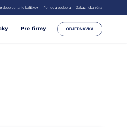
e doobjednanie balíčkov
Pomoc a podpora
Zákaznícka zóna
aky
Pre firmy
OBJEDNÁVKA