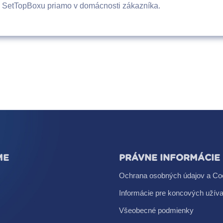
o SetTopBoxu priamo v domácnosti zákazníka.
ME
PRÁVNE INFORMÁCIE
Ochrana osobných údajov a Co
Informácie pre koncových užíva
Všeobecné podmienky