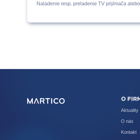
Naladenie resp. preladenie TV prijímača aleb
O FIR
Aktuality
O nás
Kontakt