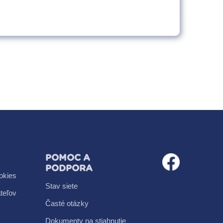
POMOC A
PODPORA
okies
Stav siete
teľov
Časté otázky
Dokumenty na stiahnutie