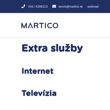
043 / 4288313
servis@martico.sk
webmail
Extra služby
Internet
Televízia