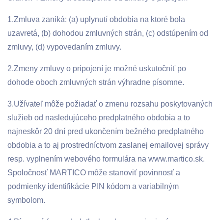
1.Zmluva zaniká: (a) uplynutí obdobia na ktoré bola
uzavretá, (b) dohodou zmluvných strán, (c) odstúpením od
zmluvy, (d) vypovedaním zmluvy.
2.Zmeny zmluvy o pripojení je možné uskutočniť po
dohode oboch zmluvných strán výhradne písomne.
3.Užívateľ môže požiadať o zmenu rozsahu poskytovaných
služieb od nasledujúceho predplatného obdobia a to
najneskôr 20 dní pred ukončením bežného predplatného
obdobia a to aj prostredníctvom zaslanej emailovej správy
resp. vyplnením webového formulára na www.martico.sk.
Spoločnosť MARTICO môže stanoviť povinnosť a
podmienky identifikácie PIN kódom a variabilným
symbolom.