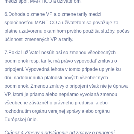
medzi spol. MARTICO a užívateľom.
6.Dohoda o zmene VP a o zmene tarify medzi
spoločnosťou MARTICO a užívateľom sa považuje za
platne uzatvorenú okamihom prvého použitia služby, počas
účinnosti zmenených VP a tarify.
7.Pokiaľ užívateľ nesúhlasí so zmenou všeobecných
podmienok resp. tarify, má právo vypovedať zmluvu o
pripojení. Výpovedná lehota v tomto prípade uplynie ku
dňu nadobudnutia platnosti nových všeobecných
podmienok. Zmenou zmluvy o pripojení však nie je úprava
VP, ktorá je priamo alebo nepriamo vyvolaná zmenou
všeobecne záväzného právneho predpisu, alebo
rozhodnutím orgánu verejnej správy alebo orgánu
Európskej únie.
Článok 4 Zmeny a odstúpenie od zmluvy o pripojení