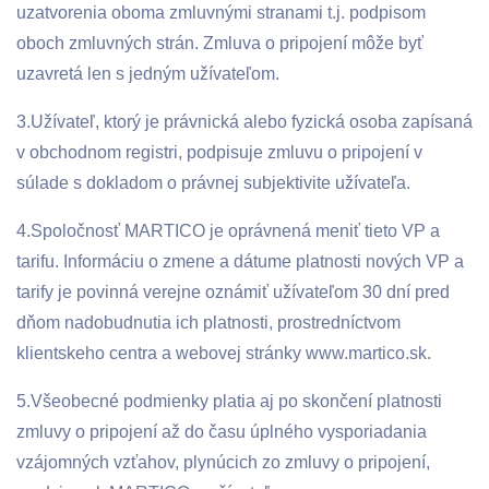
uzatvorenia oboma zmluvnými stranami t.j. podpisom
oboch zmluvných strán. Zmluva o pripojení môže byť
uzavretá len s jedným užívateľom.
3.Užívateľ, ktorý je právnická alebo fyzická osoba zapísaná
v obchodnom registri, podpisuje zmluvu o pripojení v
súlade s dokladom o právnej subjektivite užívateľa.
4.Spoločnosť MARTICO je oprávnená meniť tieto VP a
tarifu. Informáciu o zmene a dátume platnosti nových VP a
tarify je povinná verejne oznámiť užívateľom 30 dní pred
dňom nadobudnutia ich platnosti, prostredníctvom
klientskeho centra a webovej stránky www.martico.sk.
5.Všeobecné podmienky platia aj po skončení platnosti
zmluvy o pripojení až do času úplného vysporiadania
vzájomných vzťahov, plynúcich zo zmluvy o pripojení,