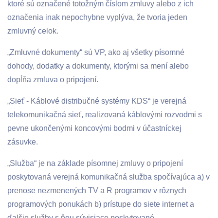
ktoré sú označené totožným číslom zmluvy alebo z ich
označenia inak nepochybne vyplýva, že tvoria jeden
zmluvný celok.
„Zmluvné dokumenty“ sú VP, ako aj všetky písomné
dohody, dodatky a dokumenty, ktorými sa mení alebo
dopĺňa zmluva o pripojení.
„Sieť - Káblové distribučné systémy KDS“ je verejná
telekomunikačná sieť, realizovaná káblovými rozvodmi s
pevne ukončenými koncovými bodmi v účastníckej
zásuvke.
„Služba“ je na základe písomnej zmluvy o pripojení
poskytovaná verejná komunikačná služba spočívajúca a) v
prenose nezmenených TV a R programov v rôznych
programových ponukách b) prístupe do siete internet a
ďalšie služby s ňou súvisiace poskytované