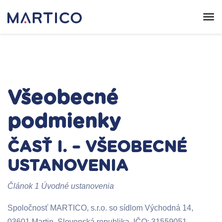
Všeobecné
podmienky
ČASŤ I. – VŠEOBECNÉ
USTANOVENIA
Článok 1 Úvodné ustanovenia
Spoločnosť MARTICO, s.r.o. so sídlom Východná 14,
03601 Martin, Slovenská republika, IČO: 31559051,