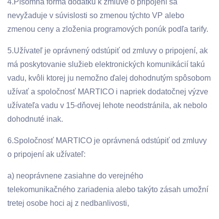
4.Písomná forma dodatku k zmluve o pripojení sa
nevyžaduje v súvislosti so zmenou týchto VP alebo
zmenou ceny a zloženia programových ponúk podľa tarify.
5.Užívateľ je oprávnený odstúpiť od zmluvy o pripojení, ak
má poskytovanie služieb elektronických komunikácií takú
vadu, kvôli ktorej ju nemožno ďalej dohodnutým spôsobom
užívať a spoločnosť MARTICO i napriek dodatočnej výzve
užívateľa vadu v 15-dňovej lehote neodstránila, ak nebolo
dohodnuté inak.
6.Spoločnosť MARTICO je oprávnená odstúpiť od zmluvy
o pripojení ak užívateľ:
a) neoprávnene zasiahne do verejného
telekomunikačného zariadenia alebo takýto zásah umožní
tretej osobe hoci aj z nedbanlivosti,