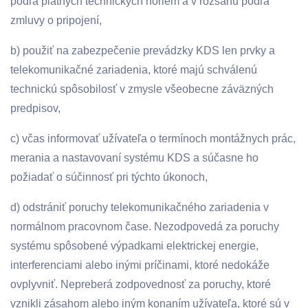
podľa platných technických noriem a v rozsahu podľa
zmluvy o pripojení,
b) použiť na zabezpečenie prevádzky KDS len prvky a
telekomunikačné zariadenia, ktoré majú schválenú
technickú spôsobilosť v zmysle všeobecne záväzných
predpisov,
c) včas informovať užívateľa o termínoch montážnych prác,
merania a nastavovaní systému KDS a súčasne ho
požiadať o súčinnosť pri týchto úkonoch,
d) odstrániť poruchy telekomunikačného zariadenia v
normálnom pracovnom čase. Nezodpovedá za poruchy
systému spôsobené výpadkami elektrickej energie,
interferenciami alebo inými príčinami, ktoré nedokáže
ovplyvniť. Nepreberá zodpovednosť za poruchy, ktoré
vznikli zásahom alebo iným konaním užívateľa, ktoré sú v