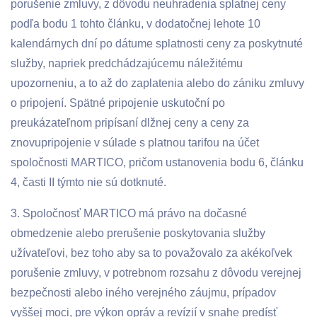
porušenie zmluvy, z dôvodu neuhradenia splatnej ceny
podľa bodu 1 tohto článku, v dodatočnej lehote 10
kalendárnych dní po dátume splatnosti ceny za poskytnuté
služby, napriek predchádzajúcemu náležitému
upozorneniu, a to až do zaplatenia alebo do zániku zmluvy
o pripojení. Spätné pripojenie uskutoční po
preukázateľnom pripísaní dlžnej ceny a ceny za
znovupripojenie v súlade s platnou tarifou na účet
spoločnosti MARTICO, pričom ustanovenia bodu 6, článku
4, časti II týmto nie sú dotknuté.
3. Spoločnosť MARTICO má právo na dočasné
obmedzenie alebo prerušenie poskytovania služby
užívateľovi, bez toho aby sa to považovalo za akékoľvek
porušenie zmluvy, v potrebnom rozsahu z dôvodu verejnej
bezpečnosti alebo iného verejného záujmu, prípadov
vyššej moci, pre výkon opráv a revízií v snahe predísť