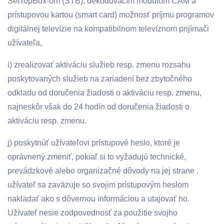
SetTopBox-om (STB), dekódovacím modulom CAM a
prístupovou kartou (smart card) možnosť príjmu programov
digitálnej televízie na kompatibilnom televíznom prijímači
užívateľa,
i) zrealizovať aktiváciu služieb resp. zmenu rozsahu
poskytovaných služieb na zariadení bez zbytočného
odkladu od doručenia žiadosti o aktiváciu resp. zmenu,
najneskôr však do 24 hodín od doručenia žiadosti o
aktiváciu resp. zmenu.
j) poskytnúť užívateľovi prístupové heslo, ktoré je
oprávnený zmeniť, pokiaľ si to vyžadujú technické,
prevádzkové alebo organizačné dôvody na jej strane .
užívateľ sa zaväzuje so svojim prístupovým heslom
nakladať ako s dôvernou informáciou a utajovať ho.
Užívateľ nesie zodpovednosť za použitie svojho