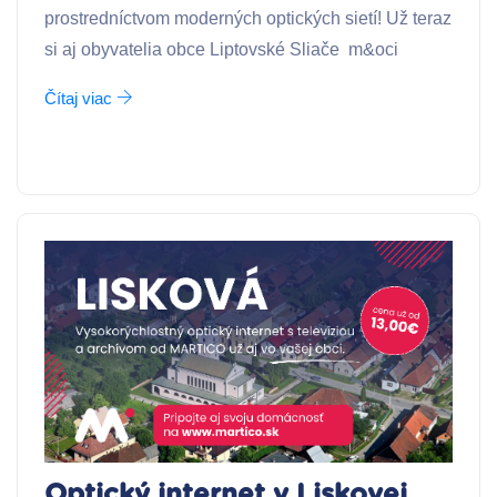
prostredníctvom moderných optických sietí! Už teraz
si aj obyvatelia obce Liptovské Sliače m&oci
Čítaj viac
Optický internet v Liskovej